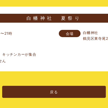
白幡神社 夏祭り
白幡神社
5時〜21時
鶴見区東寺尾2−
、キッチンカーが集合
せん
戻る